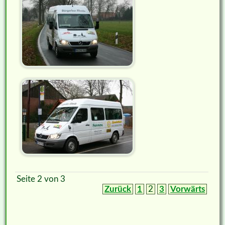
Seite 2 von 3
Zurück
1
2
3
Vorwärts