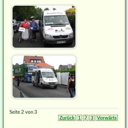
Seite 2 von 3
Zurück
1
2
3
Vorwärts