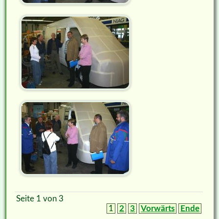
Seite 1 von 3
1
2
3
Vorwärts
Ende