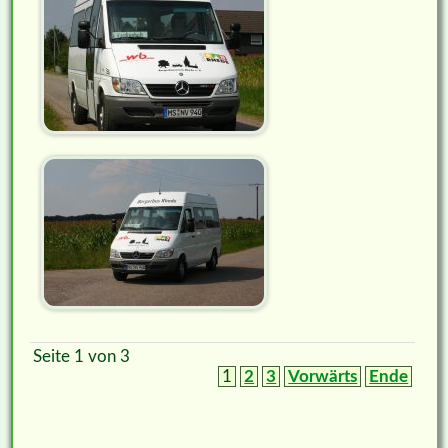
Seite 1 von 3
1
2
3
Vorwärts
Ende