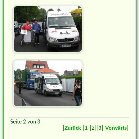
Seite 2 von 3
Zurück
1
2
3
Vorwärts