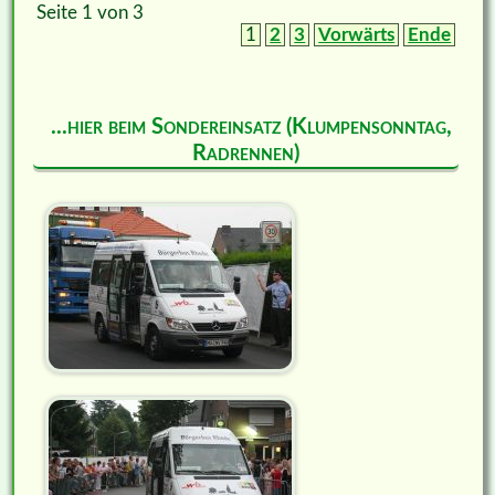
Seite 1 von 3
1
2
3
Vorwärts
Ende
...hier beim Sondereinsatz (Klumpensonntag,
Radrennen)