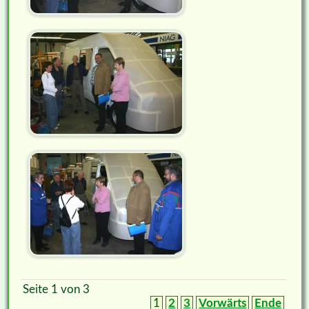
Seite 1 von 3
1
2
3
Vorwärts
Ende