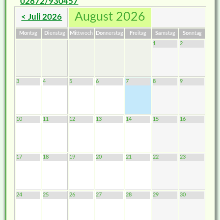
02872/930457
August 2026
< Juli 2026
Mo
ntag
Di
enstag
Mi
ttwoch
Do
nnerstag
Fr
eitag
Sa
mstag
So
nntag
1
2
3
4
5
6
7
8
9
10
11
12
13
14
15
16
17
18
19
20
21
22
23
24
25
26
27
28
29
30