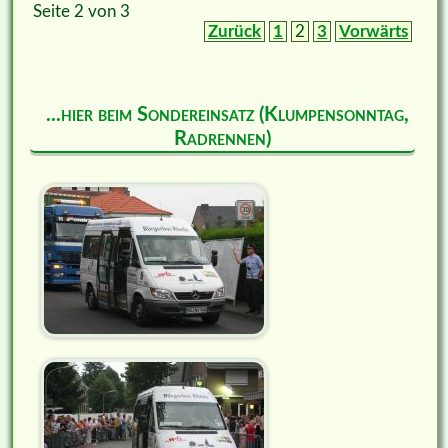
Seite 2 von 3
Zurück
1
2
3
Vorwärts
...hier beim Sondereinsatz (Klumpensonntag,
Radrennen)