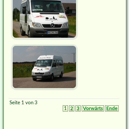
Seite 1 von 3
1
2
3
Vorwärts
Ende