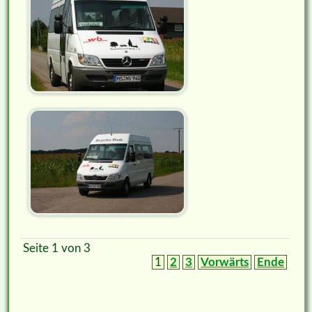
Seite 1 von 3
1
2
3
Vorwärts
Ende