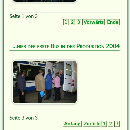
Seite 1 von 3
1
2
3
Vorwärts
Ende
...hier der erste Bus in der Produktion 2004
Seite 3 von 3
Anfang
Zurück
1
2
3