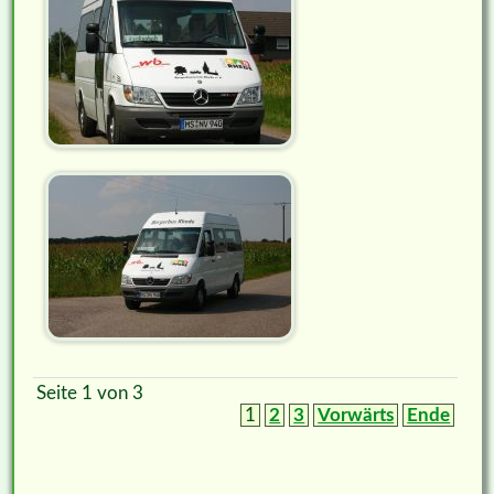
Seite 1 von 3
1
2
3
Vorwärts
Ende