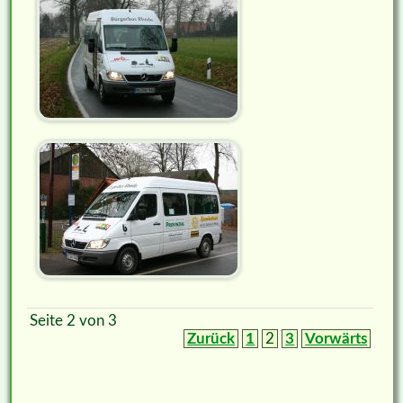
Seite 2 von 3
Zurück
1
2
3
Vorwärts