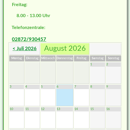
Freitag:
8.00 - 13.00 Uhr
Telefonzentrale:
02872/930457
August 2026
< Juli 2026
Mo
ntag
Di
enstag
Mi
ttwoch
Do
nnerstag
Fr
eitag
Sa
mstag
So
nntag
1
2
3
4
5
6
7
8
9
10
11
12
13
14
15
16