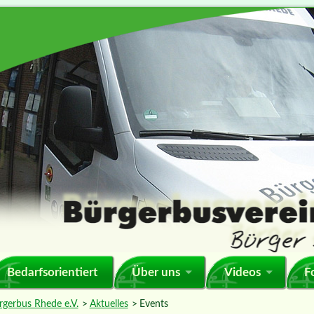
Bedarfsorientiert
Über uns
Videos
F
rgerbus Rhede e.V.
Aktuelles
Events