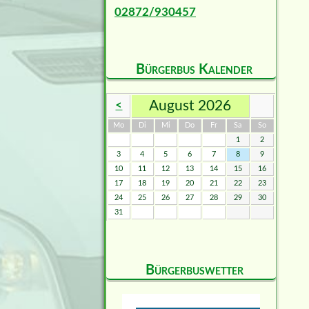
02872/930457
Bürgerbus Kalender
August 2026
<
ntag
enstag
ttwoch
nnerstag
eitag
mstag
nntag
Mo
Di
Mi
Do
Fr
Sa
So
1
2
3
4
5
6
7
8
9
10
11
12
13
14
15
16
17
18
19
20
21
22
23
24
25
26
27
28
29
30
31
Bürgerbuswetter