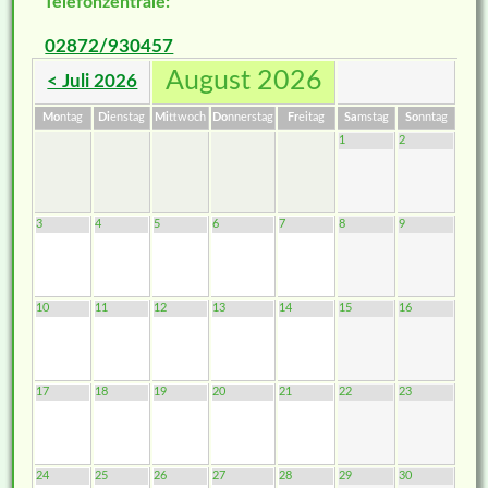
Telefonzentrale:
02872/930457
August 2026
< Juli 2026
Mo
ntag
Di
enstag
Mi
ttwoch
Do
nnerstag
Fr
eitag
Sa
mstag
So
nntag
1
2
3
4
5
6
7
8
9
10
11
12
13
14
15
16
17
18
19
20
21
22
23
24
25
26
27
28
29
30