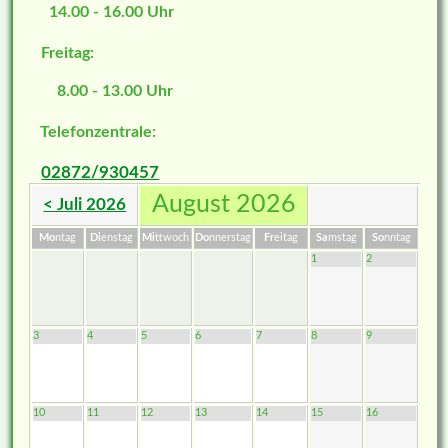
14.00 - 16.00 Uhr
Freitag:
8.00 - 13.00 Uhr
Telefonzentrale:
02872/930457
August 2026
< Juli 2026
Mo
ntag
Di
enstag
Mi
ttwoch
Do
nnerstag
Fr
eitag
Sa
mstag
So
nntag
1
2
3
4
5
6
7
8
9
10
11
12
13
14
15
16