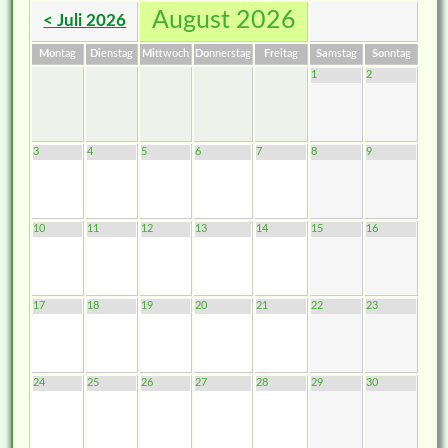
August 2026
< Juli 2026
Mo
ntag
Di
enstag
Mi
ttwoch
Do
nnerstag
Fr
eitag
Sa
mstag
So
nntag
1
2
3
4
5
6
7
8
9
10
11
12
13
14
15
16
17
18
19
20
21
22
23
24
25
26
27
28
29
30