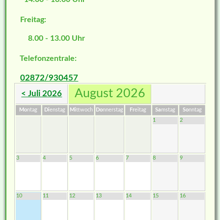
Freitag:
8.00 - 13.00 Uhr
Telefonzentrale:
02872/930457
August 2026
< Juli 2026
Mo
ntag
Di
enstag
Mi
ttwoch
Do
nnerstag
Fr
eitag
Sa
mstag
So
nntag
1
2
3
4
5
6
7
8
9
10
11
12
13
14
15
16