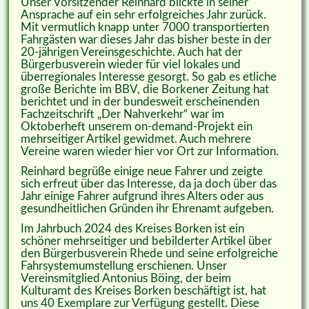
Unser Vorsitzender Reinhard blickte in seiner
Ansprache auf ein sehr erfolgreiches Jahr zurück.
Mit vermutlich knapp unter 7000 transportierten
Fahrgästen war dieses Jahr das bisher beste in der
20-jährigen Vereinsgeschichte. Auch hat der
Bürgerbusverein wieder für viel lokales und
überregionales Interesse gesorgt. So gab es etliche
große Berichte im BBV, die Borkener Zeitung hat
berichtet und in der bundesweit erscheinenden
Fachzeitschrift „Der Nahverkehr“ war im
Oktoberheft unserem on-demand-Projekt ein
mehrseitiger Artikel gewidmet. Auch mehrere
Vereine waren wieder hier vor Ort zur Information.
Reinhard begrüße einige neue Fahrer und zeigte
sich erfreut über das Interesse, da ja doch über das
Jahr einige Fahrer aufgrund ihres Alters oder aus
gesundheitlichen Gründen ihr Ehrenamt aufgeben.
Im Jahrbuch 2024 des Kreises Borken ist ein
schöner mehrseitiger und bebilderter Artikel über
den Bürgerbusverein Rhede und seine erfolgreiche
Fahrsystemumstellung erschienen. Unser
Vereinsmitglied Antonius Böing, der beim
Kulturamt des Kreises Borken beschäftigt ist, hat
uns 40 Exemplare zur Verfügung gestellt. Diese