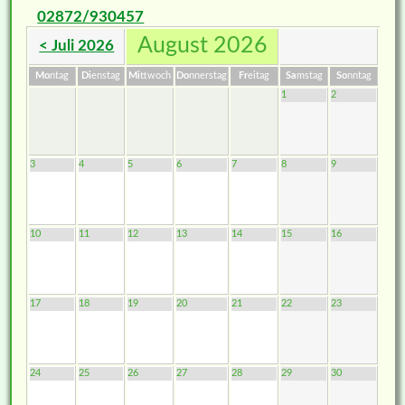
02872/930457
August 2026
< Juli 2026
Mo
ntag
Di
enstag
Mi
ttwoch
Do
nnerstag
Fr
eitag
Sa
mstag
So
nntag
1
2
3
4
5
6
7
8
9
10
11
12
13
14
15
16
17
18
19
20
21
22
23
24
25
26
27
28
29
30