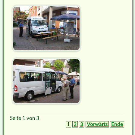
Seite 1 von 3
1
2
3
Vorwärts
Ende