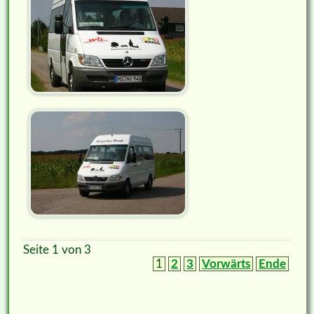
Seite 1 von 3
1
2
3
Vorwärts
Ende