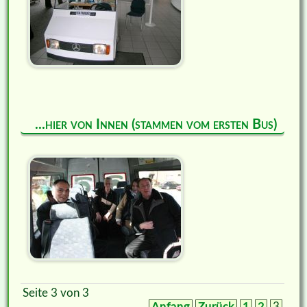
...hier von Innen (stammen vom ersten Bus)
Seite 3 von 3
Anfang
Zurück
1
2
3