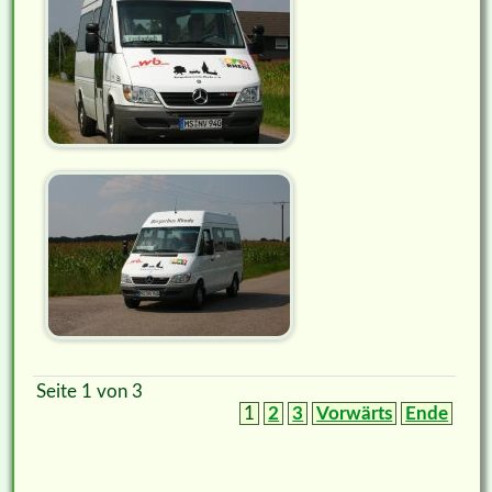
Seite 1 von 3
1
2
3
Vorwärts
Ende