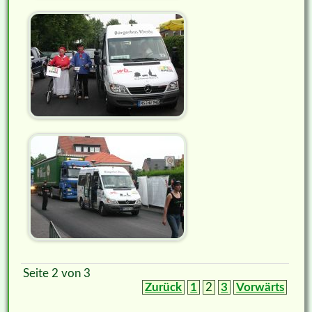
Seite 2 von 3
Zurück
1
2
3
Vorwärts