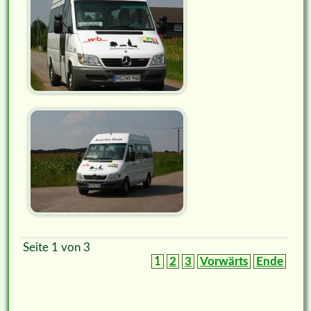
Seite 1 von 3
1
2
3
Vorwärts
Ende