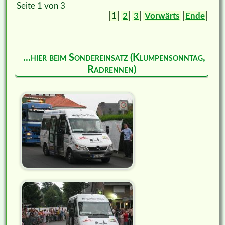
Seite 1 von 3
1
2
3
Vorwärts
Ende
...hier beim Sondereinsatz (Klumpensonntag,
Radrennen)