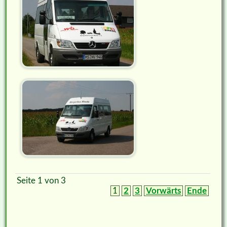
Seite 1 von 3
1
2
3
Vorwärts
Ende