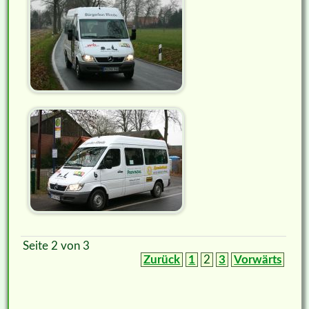
Seite 2 von 3
Zurück
1
2
3
Vorwärts