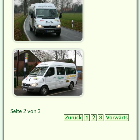
Seite 2 von 3
Zurück
1
2
3
Vorwärts