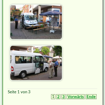
Seite 1 von 3
1
2
3
Vorwärts
Ende