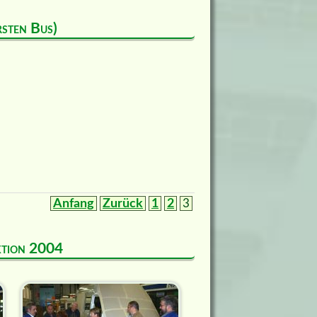
rsten Bus)
Anfang
Zurück
1
2
3
uktion 2004