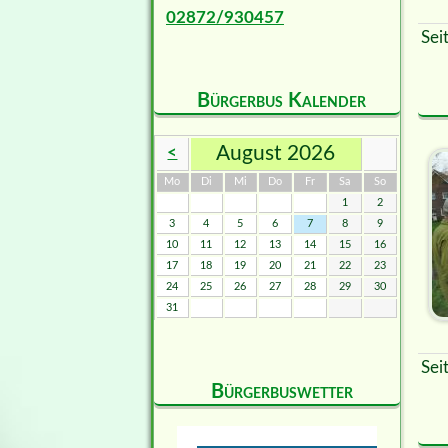
02872/930457
Sei
Bürgerbus Kalender
August 2026
<
ntag
enstag
ttwoch
nnerstag
eitag
mstag
nntag
Mo
Di
Mi
Do
Fr
Sa
So
1
2
3
4
5
6
7
8
9
10
11
12
13
14
15
16
17
18
19
20
21
22
23
24
25
26
27
28
29
30
31
Sei
Bürgerbuswetter