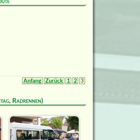
oute
Anfang
Zurück
1
2
3
ntag, Radrennen)