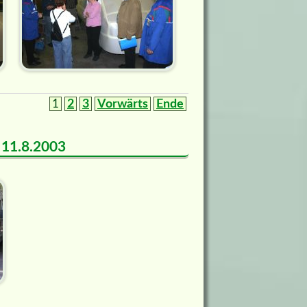
1
2
3
Vorwärts
Ende
m 11.8.2003