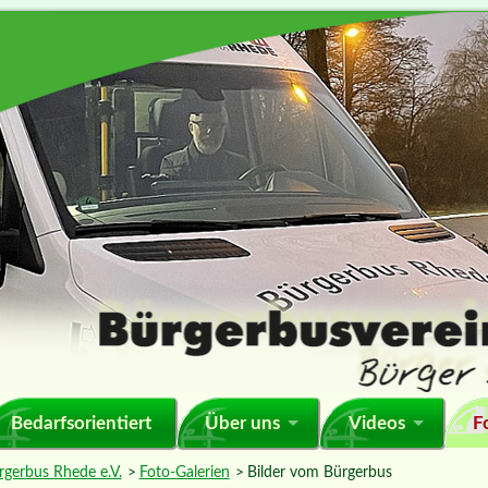
F
Bedarfsorientiert
Über uns
Videos
rgerbus Rhede e.V.
Foto-Galerien
Bilder vom Bürgerbus