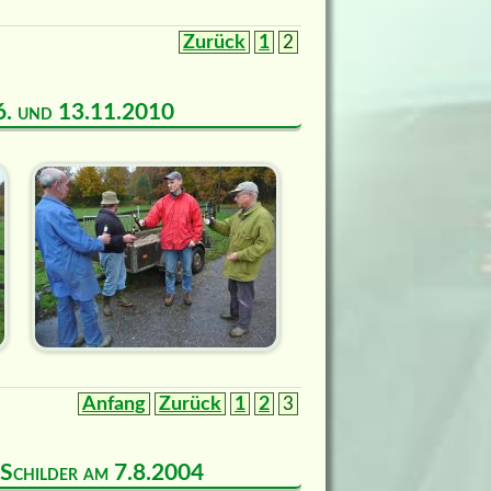
Zurück
1
2
m 6. und 13.11.2010
Anfang
Zurück
1
2
3
d Schilder am 7.8.2004