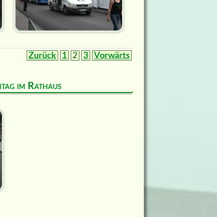
Zurück
1
2
3
Vorwärts
entag im Rathaus