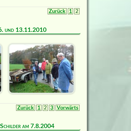
Zurück
1
2
m 6. und 13.11.2010
Zurück
1
2
3
Vorwärts
d Schilder am 7.8.2004