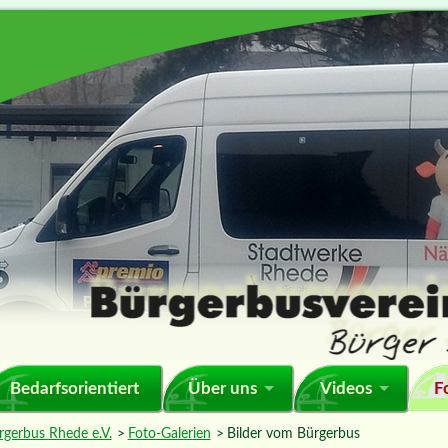
F
Bedarfsorientiert
Über uns
Videos
rgerbus Rhede e.V.
Foto-Galerien
Bilder vom Bürgerbus