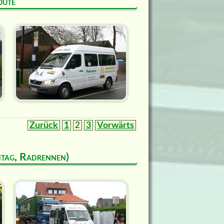
oute
Zurück
1
2
3
Vorwärts
ntag, Radrennen)