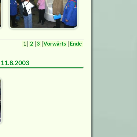
1
2
3
Vorwärts
Ende
m 11.8.2003