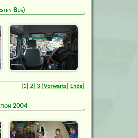
rsten Bus)
1
2
3
Vorwärts
Ende
uktion 2004