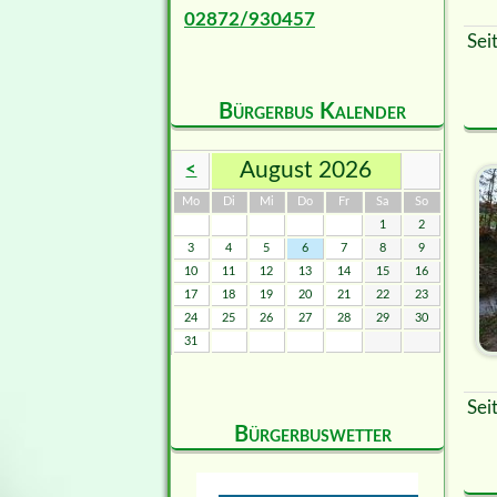
02872/930457
Sei
Bürgerbus Kalender
August 2026
<
ntag
enstag
ttwoch
nnerstag
eitag
mstag
nntag
Mo
Di
Mi
Do
Fr
Sa
So
1
2
3
4
5
6
7
8
9
10
11
12
13
14
15
16
17
18
19
20
21
22
23
24
25
26
27
28
29
30
31
Sei
Bürgerbuswetter