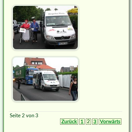
Seite 2 von 3
Zurück
1
2
3
Vorwärts