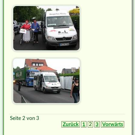
Seite 2 von 3
Zurück
1
2
3
Vorwärts