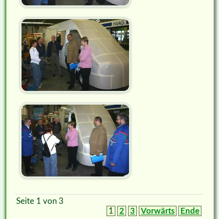
Seite 1 von 3
1
2
3
Vorwärts
Ende