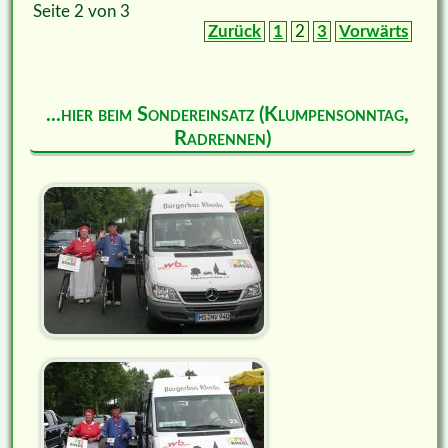
Seite 2 von 3
Zurück
1
2
3
Vorwärts
...hier beim Sondereinsatz (Klumpensonntag,
Radrennen)