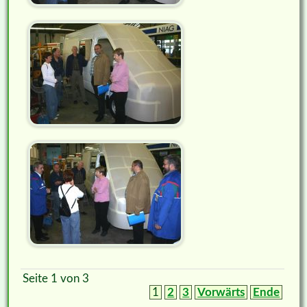
Seite 1 von 3
1
2
3
Vorwärts
Ende