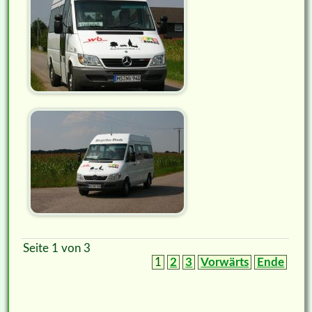
Seite 1 von 3
1
2
3
Vorwärts
Ende