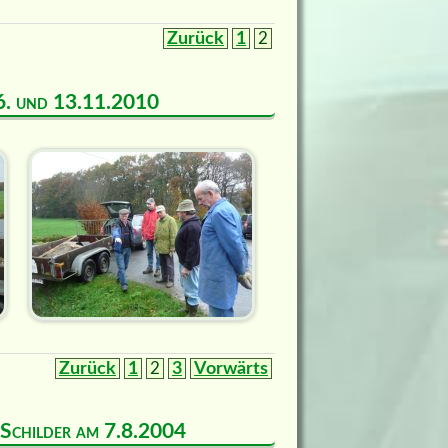
Zurück
1
2
m 6. und 13.11.2010
Zurück
1
2
3
Vorwärts
d Schilder am 7.8.2004