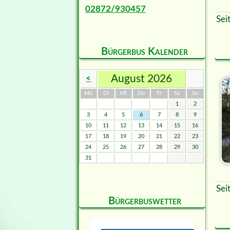
02872/930457
Sei
Bürgerbus Kalender
August 2026
<
ntag
enstag
ttwoch
nnerstag
eitag
mstag
nntag
Mo
Di
Mi
Do
Fr
Sa
So
1
2
3
4
5
6
7
8
9
10
11
12
13
14
15
16
17
18
19
20
21
22
23
24
25
26
27
28
29
30
31
Sei
Bürgerbuswetter