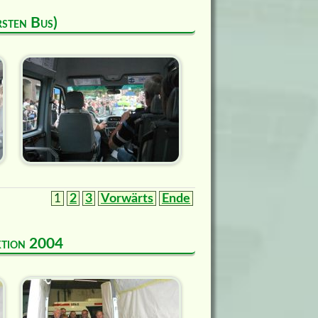
rsten Bus)
1
2
3
Vorwärts
Ende
uktion 2004