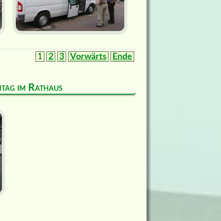
1
2
3
Vorwärts
Ende
entag im Rathaus