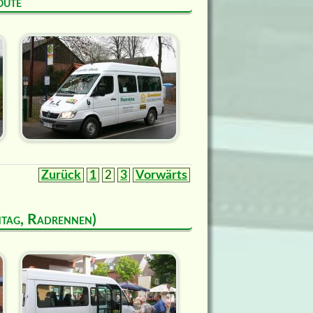
oute
Zurück
1
2
3
Vorwärts
ntag, Radrennen)