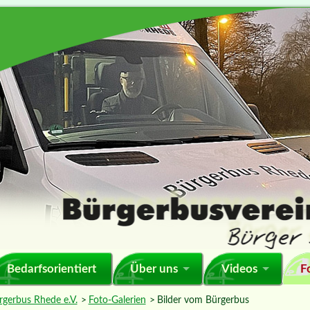
F
Bedarfsorientiert
Über uns
Videos
rgerbus Rhede e.V.
Foto-Galerien
Bilder vom Bürgerbus