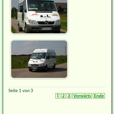
Seite 1 von 3
1
2
3
Vorwärts
Ende