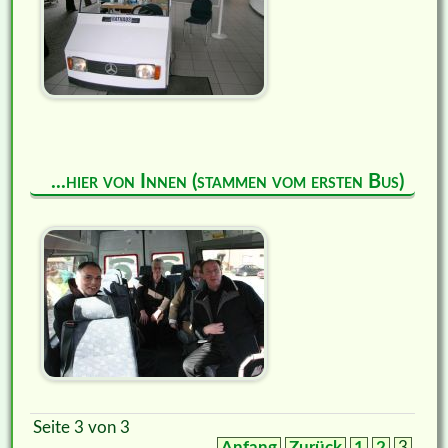
...hier von Innen (stammen vom ersten Bus)
Seite 3 von 3
Anfang
Zurück
1
2
3