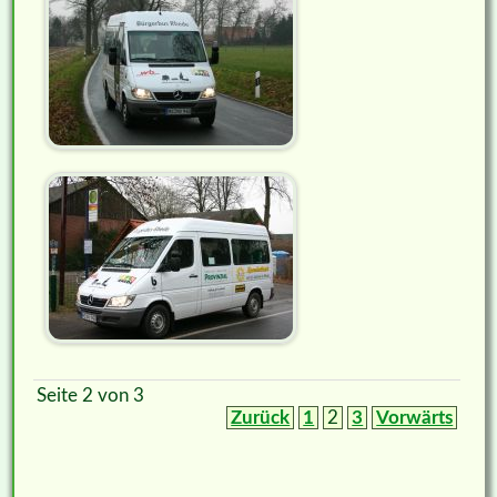
Seite 2 von 3
Zurück
1
2
3
Vorwärts