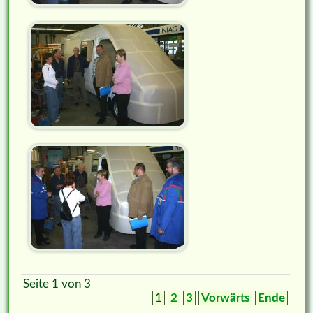
Seite 1 von 3
1
2
3
Vorwärts
Ende