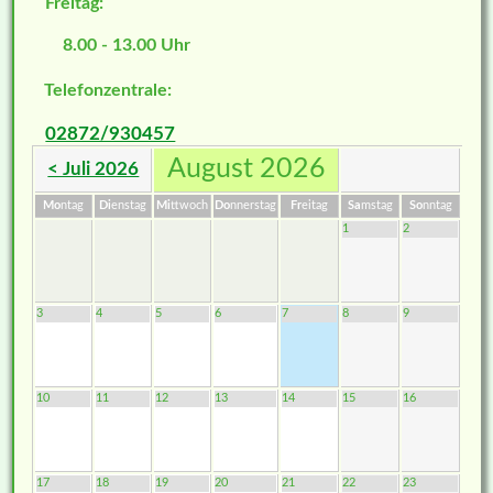
Freitag:
8.00 - 13.00 Uhr
Telefonzentrale:
02872/930457
August 2026
< Juli 2026
Mo
ntag
Di
enstag
Mi
ttwoch
Do
nnerstag
Fr
eitag
Sa
mstag
So
nntag
1
2
3
4
5
6
7
8
9
10
11
12
13
14
15
16
17
18
19
20
21
22
23