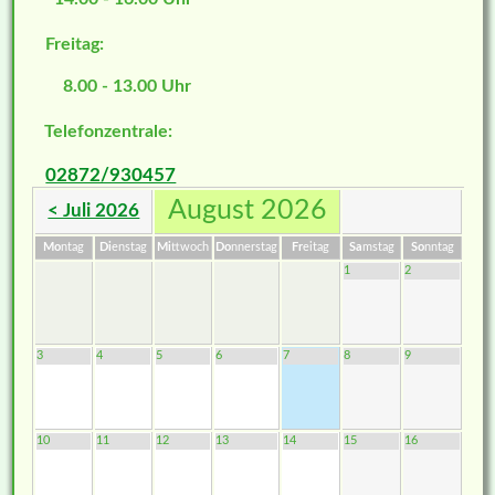
Freitag:
8.00 - 13.00 Uhr
Telefonzentrale:
02872/930457
August 2026
< Juli 2026
Mo
ntag
Di
enstag
Mi
ttwoch
Do
nnerstag
Fr
eitag
Sa
mstag
So
nntag
1
2
3
4
5
6
7
8
9
10
11
12
13
14
15
16