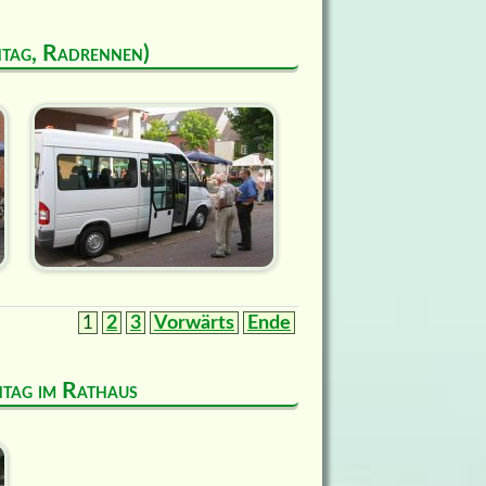
ntag, Radrennen)
1
2
3
Vorwärts
Ende
entag im Rathaus