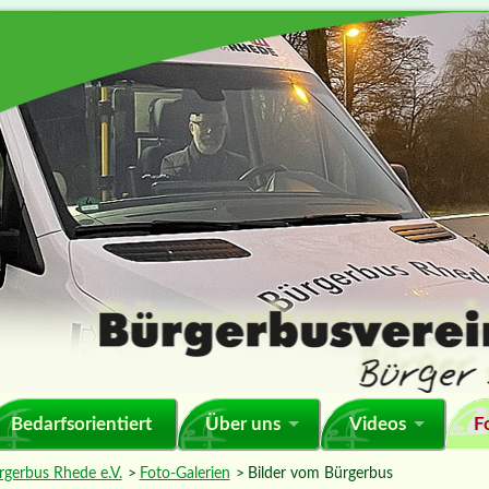
F
Bedarfsorientiert
Über uns
Videos
rgerbus Rhede e.V.
Foto-Galerien
Bilder vom Bürgerbus