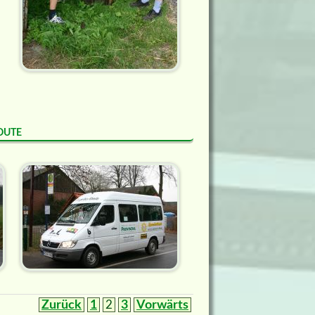
oute
Zurück
1
2
3
Vorwärts