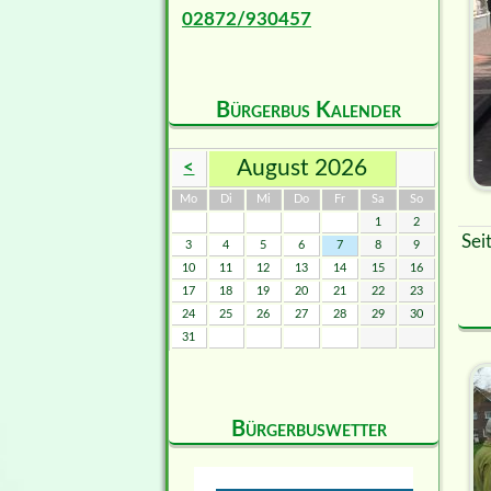
02872/930457
Bürgerbus Kalender
August 2026
<
ntag
enstag
ttwoch
nnerstag
eitag
mstag
nntag
Mo
Di
Mi
Do
Fr
Sa
So
1
2
Sei
3
4
5
6
7
8
9
10
11
12
13
14
15
16
17
18
19
20
21
22
23
24
25
26
27
28
29
30
31
Bürgerbuswetter