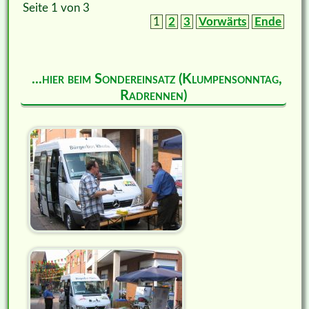
Seite 1 von 3
1
2
3
Vorwärts
Ende
...hier beim Sondereinsatz (Klumpensonntag,
Radrennen)