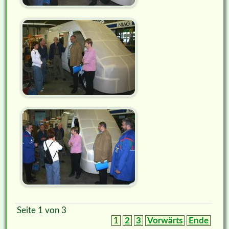
Seite 1 von 3
1
2
3
Vorwärts
Ende