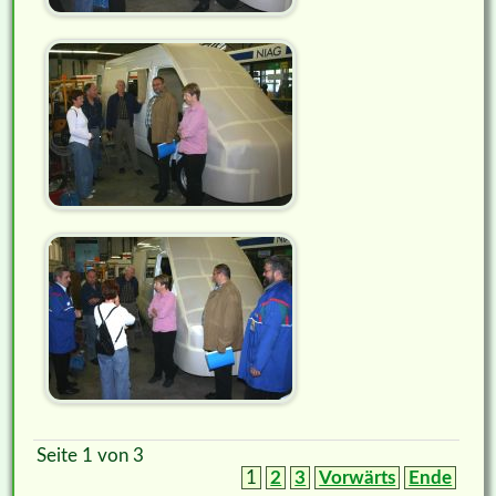
Seite 1 von 3
1
2
3
Vorwärts
Ende