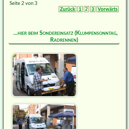
Seite 2 von 3
Zurück
1
2
3
Vorwärts
...hier beim Sondereinsatz (Klumpensonntag,
Radrennen)