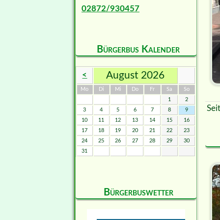
02872/930457
Bürgerbus Kalender
August 2026
<
ntag
enstag
ttwoch
nnerstag
eitag
mstag
nntag
Mo
Di
Mi
Do
Fr
Sa
So
1
2
Sei
3
4
5
6
7
8
9
10
11
12
13
14
15
16
17
18
19
20
21
22
23
24
25
26
27
28
29
30
31
Bürgerbuswetter