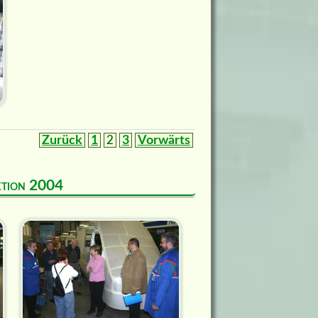
Zurück
1
2
3
Vorwärts
uktion 2004