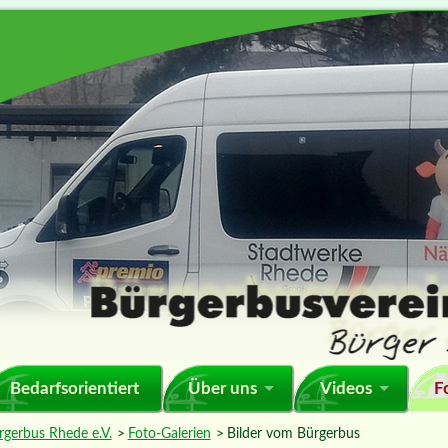
F
Bedarfsorientiert
Über uns
Videos
rgerbus Rhede e.V.
Foto-Galerien
Bilder vom Bürgerbus