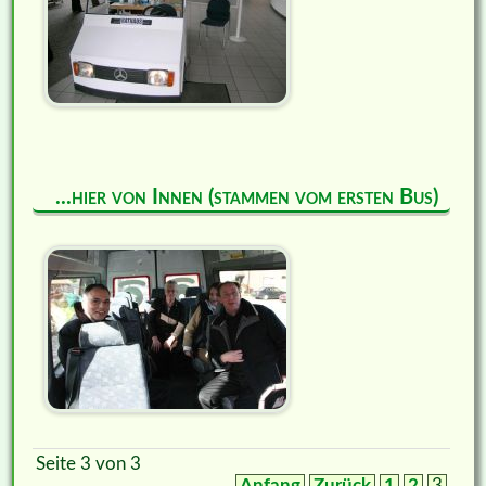
...hier von Innen (stammen vom ersten Bus)
Seite 3 von 3
Anfang
Zurück
1
2
3