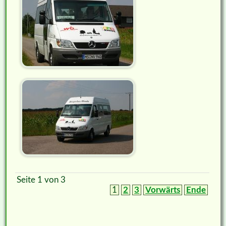
Seite 1 von 3
1
2
3
Vorwärts
Ende