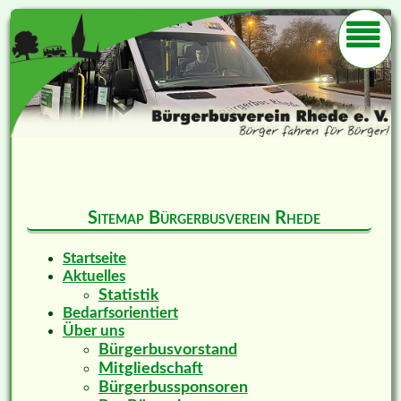
Sitemap Bürgerbusverein Rhede
Startseite
Aktuelles
Statistik
Bedarfsorientiert
Über uns
Bürgerbusvorstand
Mitgliedschaft
Bürgerbussponsoren