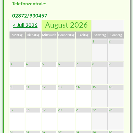
Telefonzentrale:
02872/930457
August 2026
< Juli 2026
Mo
ntag
Di
enstag
Mi
ttwoch
Do
nnerstag
Fr
eitag
Sa
mstag
So
nntag
1
2
3
4
5
6
7
8
9
10
11
12
13
14
15
16
17
18
19
20
21
22
23
24
25
26
27
28
29
30