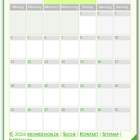
Mo
ntag
Di
enstag
Mi
ttwoch
Do
nnerstag
Fr
eitag
Sa
mstag
So
nntag
1
2
3
4
5
6
7
8
9
10
11
12
13
14
15
16
17
18
19
20
21
22
23
24
25
26
27
28
29
30
31
©
2026
kromdesign.de
|
Suche
|
Kontakt
|
Sitemap
|