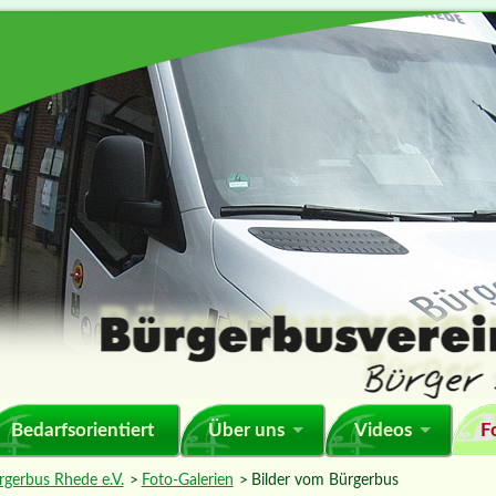
F
Bedarfsorientiert
Über uns
Videos
rgerbus Rhede e.V.
Foto-Galerien
Bilder vom Bürgerbus