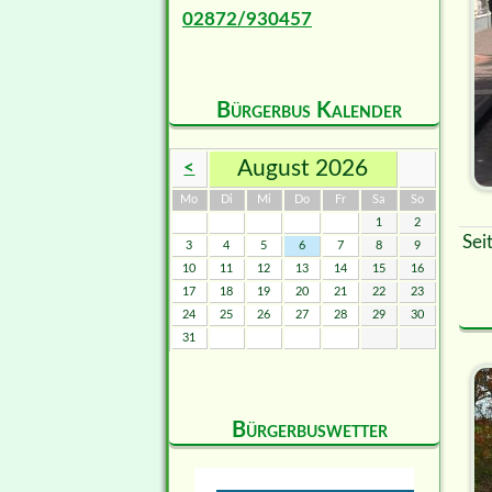
02872/930457
Bürgerbus Kalender
August 2026
<
ntag
enstag
ttwoch
nnerstag
eitag
mstag
nntag
Mo
Di
Mi
Do
Fr
Sa
So
1
2
Sei
3
4
5
6
7
8
9
10
11
12
13
14
15
16
17
18
19
20
21
22
23
24
25
26
27
28
29
30
31
Bürgerbuswetter