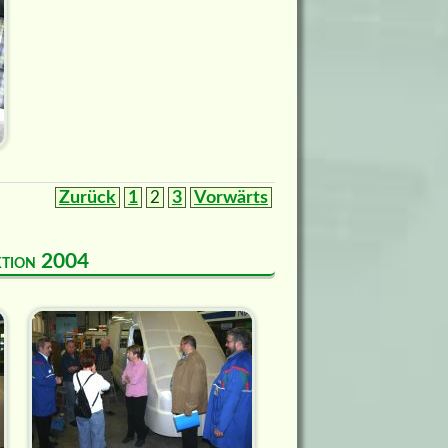
Zurück
1
2
3
Vorwärts
uktion 2004