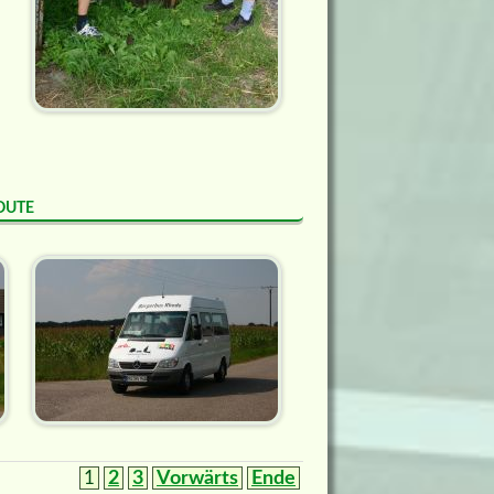
oute
1
2
3
Vorwärts
Ende